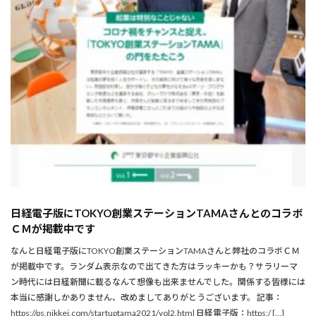
日経電子版にTOKYO創業ステーションTAMAさんとのコラボ
ＣＭが掲載中です
なんと日経電子版にTOKYO創業ステーションTAMAさんと弊社のコラボＣＭ
が掲載中です。ランダム表示なので出てきた方はラッキーかも？サラリーマ
ン時代には日経新聞に載るなんて想像も出来ませんでした。関係する皆様には
本当に感謝しかありません、改めましてありがとうございます。 記事：
https://ps.nikkei.com/startuptama2021/vol2.html 日経電子版：https:/ […]