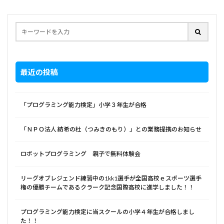
最近の投稿
「プログラミング能力検定」小学３年生が合格
「ＮＰＯ法人 紡希の杜（つみきのもり）」との業務提携のお知らせ
ロボットプログラミング 親子で無料体験会
リーグオブレジェンド練習中の1kk1選手が全国高校ｅスポーツ選手
権の優勝チームであるクラーク記念国際高校に進学しました！！
プログラミング能力検定に当スクールの小学４年生が合格しまし
た！！