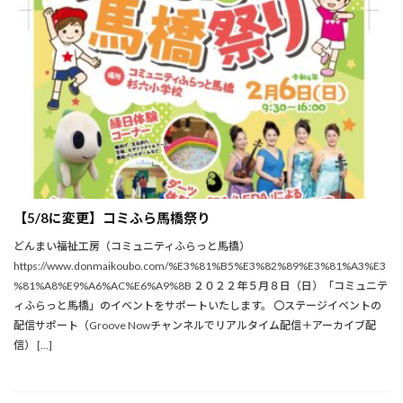
【5/8に変更】コミふら馬橋祭り
どんまい福祉工房（コミュニティふらっと馬橋）
https://www.donmaikoubo.com/%E3%81%B5%E3%82%89%E3%81%A3%E3
%81%A8%E9%A6%AC%E6%A9%8B ２０２２年５月８日（日）「コミュニテ
ィふらっと馬橋」のイベントをサポートいたします。 〇ステージイベントの
配信サポート（Groove Nowチャンネルでリアルタイム配信＋アーカイブ配
信） […]