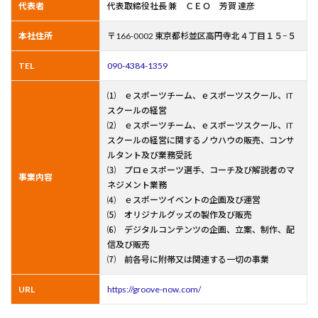
代表者
代表取締役社長 兼 ＣＥＯ 芳賀 達彦
本社住所
〒166-0002 東京都杉並区高円寺北４丁目１５−５
TEL
090-4384-1359
⑴ ｅスポーツチーム、ｅスポーツスクール、IT
スクールの経営
⑵ ｅスポーツチーム、ｅスポーツスクール、IT
スクールの経営に関するノウハウの販売、コンサ
ルタント及び業務受託
⑶ プロｅスポーツ選手、コーチ及び解説者のマ
事業内容
ネジメント業務
⑷ ｅスポーツイベントの企画及び運営
⑸ オリジナルグッズの製作及び販売
⑹ デジタルコンテンツの企画、立案、制作、配
信及び販売
⑺ 前各号に附帯又は関連する一切の事業
URL
https://groove-now.com/